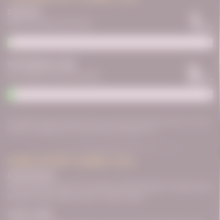
DEPOSIT
1
Masuk secepat putar lagu
Mins
WITHDRAW CAIR
3
Cair sebelum satu lagu habis
Mins
*Kecepatan transaksi di atas selalu on-beat, kecuali bank lagi offline, koneksi
internet lo ngadat, atau info data kurang lengkap ya, bro.
GAME FAVORIT SAMBIL CHILL
1G POKER
xtape atau
Adu taktik di game P2P bareng player asli. Paling rancak
dimainin sambil muter playlist lofi di SoundCloud lo, Bosku
TEMBAK IKAN