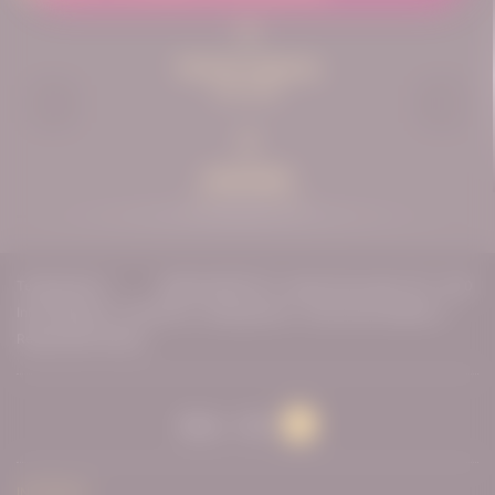
Tentang kami
|
©2026 GARITOTO . Seluruh hak cipta | 18+ | v1.60
Info Perbankan
|
Pusat Info
|
Hubungi kami
|
Terms and Conditions
|
Responsible Gaming
More Info
INFORMASI