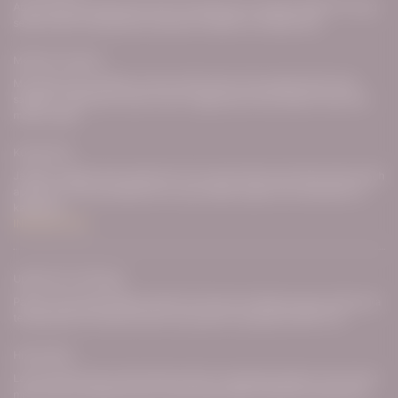
Ada kendala pas lagi asyik main? Tenang aja, tim support GARITOTO siap
sedia 24 jam nonstop buat nyelesaiin masalah lo secepat kilat.
Metode Transaksi
Mau depo atau withdraw, semua serba instan. Kita support bank lokal
sampai e-wallet biar urusan cuan lo nggak pake ribet, dijamin aman dan
masuk cepet.
Kontak Kita
Jangan sungkan buat nyapa kita via Livechat, WA, atau Skype kalau butuh
apa-apa. Tim kita standby terus, asyik diajak ngobrol, dan siap bantu lo
kapan aja.
INFO BETTING
Update Skor Olahraga
Pantau hasil pertandingan terakhir tim favorit lo dengan akurat. Semuanya
terekap jelas di riwayat taruhan yang udah lo pasang di GARITOTO.
Histori Main
Lacak performa dan rekam jejak taruhan lo gampang banget. Cek riwayat
main secara transparan biar lo makin jago nebak di putaran selanjutnya.