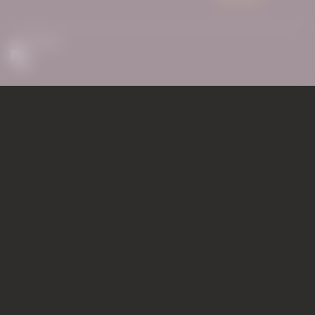
Game Provider